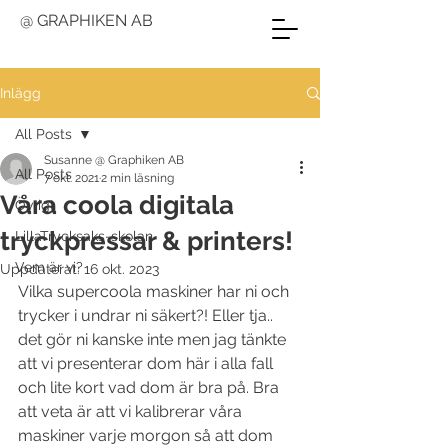
@ GRAPHIKEN AB
Inlägg
All Posts
Susanne @ Graphiken AB
All Posts
7 okt. 2021
2 min läsning
Våra coola digitala
Övrigt
tryckpressar & printers!
LillaTrycksaks-skolan
Vem är vi?
Uppdaterat:
16 okt. 2023
Vilka supercoola maskiner har ni och 
trycker i undrar ni säkert?! Eller tja.. 
det gör ni kanske inte men jag tänkte 
att vi presenterar dom här i alla fall 
och lite kort vad dom är bra på. Bra 
att veta är att vi kalibrerar våra 
maskiner varje morgon så att dom 