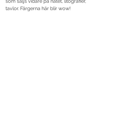
som säljs vidare på nätet, litografier, 
tavlor. Färgerna här blir wow!
trycksaker
tryckeri
malmö
papper
CMYK
trycka
skapa tryckfiler
skapa
tryck
bleed
cut marks
filformat
skärmärken
broschyrer
affischer
utfall
pdf
posters
RGB
print
LillaTrycksaks-skolan