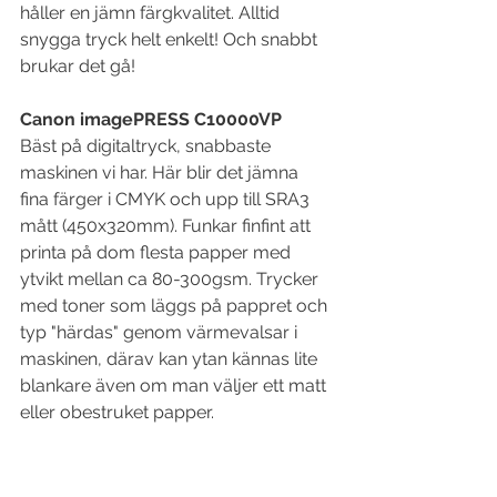
håller en jämn färgkvalitet. Alltid 
snygga tryck helt enkelt! Och snabbt 
brukar det gå!
Canon imagePRESS C10000VP
Bäst på digitaltryck, snabbaste 
maskinen vi har. Här blir det jämna 
fina färger i CMYK och upp till SRA3 
mått (450x320mm). Funkar finfint att 
printa på dom flesta papper med 
ytvikt mellan ca 80-300gsm. Trycker 
med toner som läggs på pappret och 
typ "härdas" genom värmevalsar i 
maskinen, därav kan ytan kännas lite 
blankare även om man väljer ett matt 
eller obestruket papper.