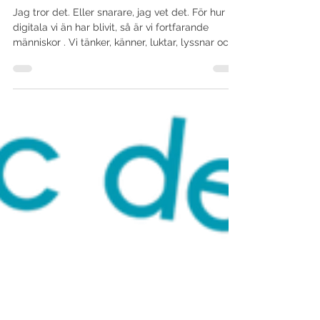
12 nov. 2025
2 min läsning
Kan trycksaken överleva bruset?
Jag tror det. Eller snarare, jag vet det. För hur
digitala vi än har blivit, så är vi fortfarande
människor . Vi tänker, känner, luktar, lyssnar och
vi minns sådant som väcker flera sinnen . Det
digitala är fantastiskt . Snabbt, smidigt, fullt av
möjligheter. Men ibland blir det också… för
mycket... budskap, annonser, reels och stories
som flyter ihop tills allt bara blir en suddig
massa av “mer”. Och där , mitt i allt det, finns det
tryckta. En yta du kan känna. En färg s