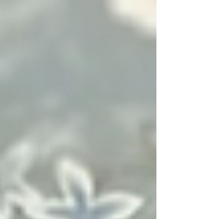
och torsdagar. Varför då? Jo, vi är lite färre på
plats under sommaren, men vi vill fortfarande
kunna hålla öppet hela sommaren och