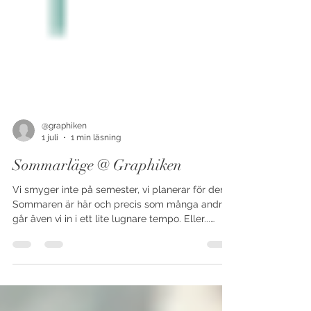
@graphiken
1 juli
1 min läsning
Sommarläge @ Graphiken
Vi smyger inte på semester, vi planerar för den.
Sommaren är här och precis som många andra
går även vi in i ett lite lugnare tempo. Eller...
lugnare utåt i alla fall. Från den 1 Juli har vi
öppet kl. 9.00–15.00, med lunchstängt mellan
12.00–13.00. Nytt för denna sommar är också att
vi håller stängt för spontanbesök på tisdagar