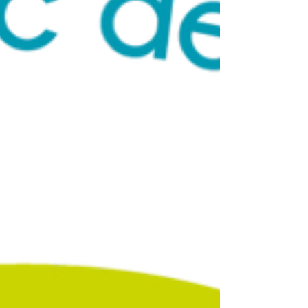
(JPG, PNG, TIFF) är uppbyggd av tusentals små
färgrutor . Det funkar perfekt för fotografier och
skärmar. Men förstorar du bilde