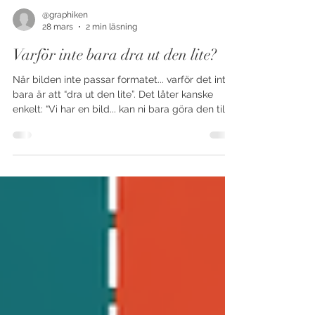
@graphiken
28 mars
2 min läsning
Varför inte bara dra ut den lite?
När bilden inte passar formatet... varför det inte
bara är att “dra ut den lite”. Det låter kanske
enkelt: “Vi har en bild... kan ni bara göra den till
A3?” Men här kommer en liten sanning från
tryckvärlden, alla bilder är inte skapade för alla
format. Det handlar om proportioner Varje bild
har ett eget formatförhållande , alltså relationen
mellan bredd och höjd. En kvadratisk bild är till
exempel 1:1, medan en A3 är mer avlång och det
är här det skaver . Att försöka få en k