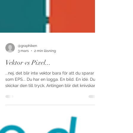
@graphiken
3 mars
2 min läsning
Vektor vs Pixel...
...nej, det blir inte vektor bara för att du sparar
som EPS... Du har en logga. En bild. En idé. Du
skickar den till tryck. Antingen blir det knivskarpt
och snyggt. Eller… lite suddigt. Lite kantigt. Lite
“varför ser det så konstigt ut?” Ofta handlar det
om en sak: Skillnaden mellan pixel och vektor.
Pixel - små rutor som bygger bilden En pixelbild