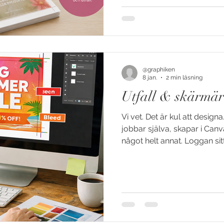
bakgrunden eller bilden går
kant. Resultat: Risk för vita 
efter skärning, eller så rä
@graphiken
8 jan.
2 min läsning
Utfall & skärmär
Vi vet. Det är kul att desig
jobbar själva, skapar i Canva
något helt annat. Loggan sitt
är kreativt flow. 🎨✨ Och helt
kommer vi. Och börjar prata om utfall o
Inte för att vara jobbiga.Utan
verklighet än skärm. Skärm ä
När du jobbar digitalt är allt 
tryckvärlden händer