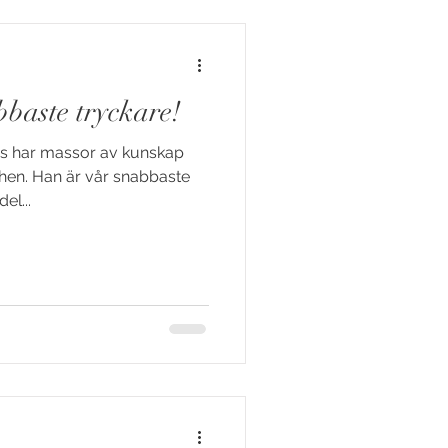
baste tryckare!
nus har massor av kunskap
chen. Han är vår snabbaste
el...