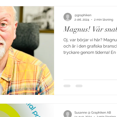
@graphiken
2 okt. 2024
2 min läsning
Magnus! Vår snab
Oj, var börjar vi här? Mag
och år i den grafiska brans
tryckare genom tiderna! En d
Susanne @ Graphiken AB
14 aug. 2024
3 min läsning