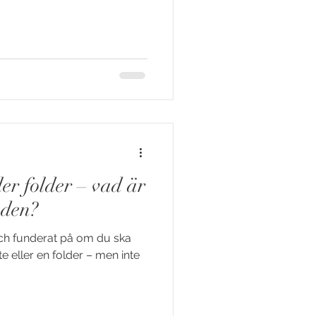
ler folder – vad är
aden?
och funderat på om du ska
te eller en folder – men inte