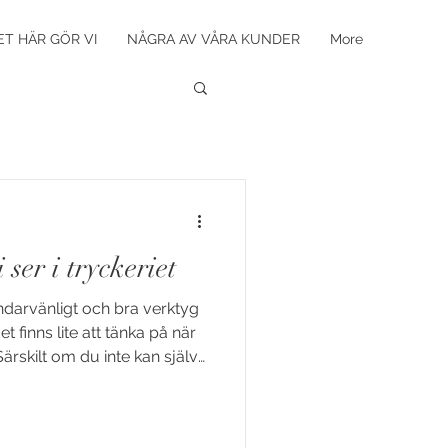
ET HÄR GÖR VI
NÅGRA AV VÅRA KUNDER
More
ser i tryckeriet
ndarvänligt och bra verktyg
t finns lite att tänka på när
Särskilt om du inte kan själva
a av de missar vi ser nästan
 tryck. AI genererad bild 1.
erfekt ut på skärmen, men