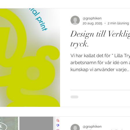
@graphiken
20 aug. 2025
2 min läsning
Design till Verklig
tryck.
Vi har kallat det för “ Lilla 
arbetsnamn för vår idé om att dela små glimtar av den
kunskap vi använder varje...
@graphiken