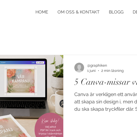
HOME
OM OSS & KONTAKT
BLOGG
D
@graphiken
1 juni
2 min läsning
5 Canva-missar vi 
Canva är verkligen ett anvä
att skapa sin design i, men de
du ska skapa tryckfiler där. 
tryckprocessen. Här är någr
dagligen när filer ska gå till
Inget utfall Designen ser p