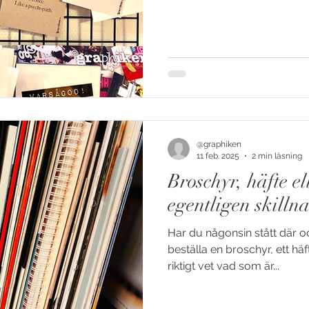
@graphiken
11 feb. 2025
2 min läsning
Broschyr, häfte el
egentligen skilln
Har du någonsin stått där 
beställa en broschyr, ett häf
riktigt vet vad som är...