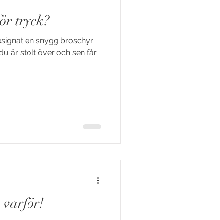
för tryck?
designat en snygg broschyr.
u är stolt över och sen får
 varför!