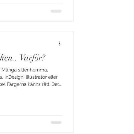
 inte utanför dokumentets
glipor i kanten på pappret
ken.. Varför?
na. Många sitter hemma,
, InDesign, Illustrator eller
er. Färgerna känns rätt. Det
 ärligt, det är ju kul . Men så
ch skärmärken .
 för att tryck är… lite mer
r inte lika med tryck (tyvärr)
rakt, exakt och snällt. I