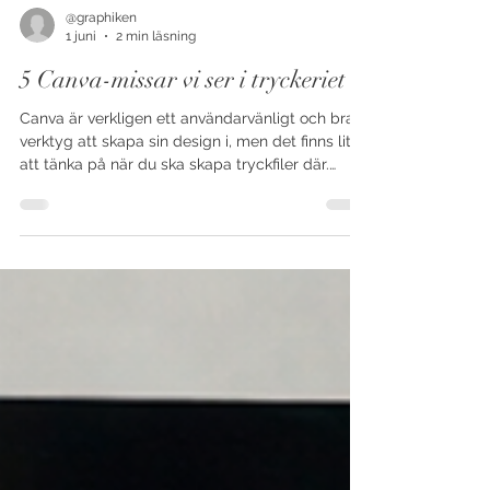
@graphiken
1 juni
2 min läsning
5 Canva-missar vi ser i tryckeriet
Canva är verkligen ett användarvänligt och bra
verktyg att skapa sin design i, men det finns lite
att tänka på när du ska skapa tryckfiler där.
Särskilt om du inte kan själva tryckprocessen.
Här är några av de missar vi ser nästan dagligen
när filer ska gå till tryck. AI genererad bild 1.
Inget utfall Designen ser perfekt ut på skärmen,
men bakgrunden eller bilden går inte utanför
dokumentets kant. Resultat: Risk för vita glipor i
kanten på pappret efter skärning, eller så rä