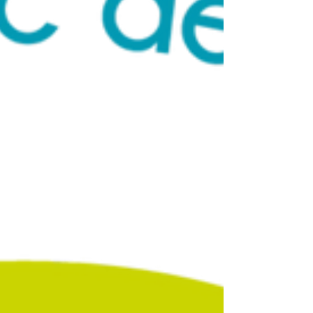
verklighet än skärm. Skärm är inte lika med tryck
(tyvärr) När du jobbar digitalt är allt rakt, exakt
och snällt. I tryckvärlden händer