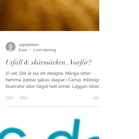
@graphiken
8 jan.
2 min läsning
Utfall & skärmärken.. Varför?
Vi vet. Det är kul att designa. Många sitter
hemma, jobbar själva, skapar i Canva, InDesign,
Illustrator eller något helt annat. Loggan sitter.
Färgerna känns rätt. Det är kreativt flow. 🎨✨ Och
helt ärligt, det är ju kul . Men så kommer vi. Och
börjar prata om utfall och skärmärken . Inte för
att vara jobbiga.Utan för att tryck är… lite mer