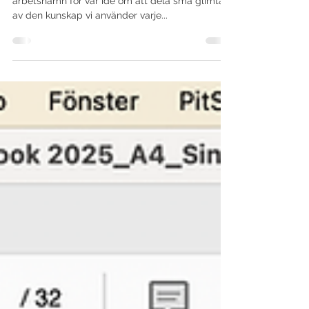
tryck.
Vi har kallat det för “ Lilla Trycksaksskolan ” – ett
arbetsnamn för vår idé om att dela små glimtar
av den kunskap vi använder varje...