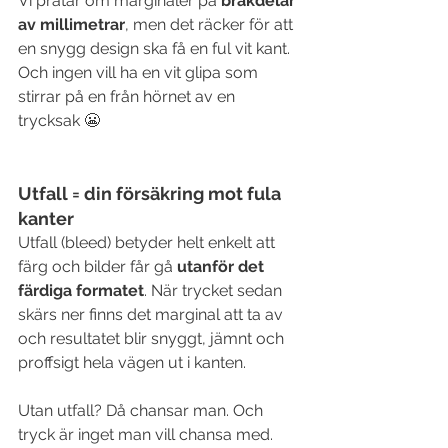
Vi pratar om marginaler på 
bråkdelar 
av millimetrar
, men det räcker för att 
en snygg design ska få en ful vit kant. 
Och ingen vill ha en vit glipa som 
stirrar på en från hörnet av en 
trycksak 😬
Utfall = din försäkring mot fula 
kanter
Utfall (bleed) betyder helt enkelt att 
färg och bilder får gå 
utanför det 
färdiga formatet
. När trycket sedan 
skärs ner finns det marginal att ta av 
och resultatet blir snyggt, jämnt och 
proffsigt hela vägen ut i kanten.
Utan utfall? Då chansar man. Och 
tryck är inget man vill chansa med.