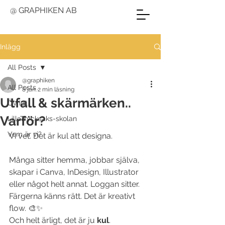
@ GRAPHIKEN AB
Inlägg
All Posts
@graphiken
All Posts
8 jan.
2 min läsning
Utfall & skärmärken..
Övrigt
Varför?
LillaTrycksaks-skolan
Vem är vi?
Vi vet. Det är kul att designa.
Många sitter hemma, jobbar själva, 
skapar i Canva, InDesign, Illustrator 
eller något helt annat. Loggan sitter. 
Färgerna känns rätt. Det är kreativt 
flow. 🎨✨
Och helt ärligt, det är ju 
kul
.