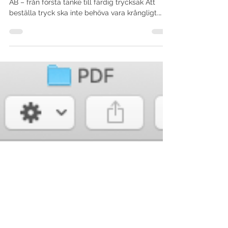
Hur man beställer tryck?
Så går en beställning till hos oss @ Graphiken
AB – från första tanke till färdig trycksak Att
beställa tryck ska inte behöva vara krångligt.
Samtidigt finns det några saker som gör stor
skillnad för slutresultatet. Här går vi igenom hur
en beställning brukar gå till hos oss och vad
som är bra att tänka på längs vägen. 1. Första
kontakten – idé, fil eller panik (allt funkar) De
flesta beställningar börjar med ett mejl eller ett
samtal. Ibland med ett färdigt original, ibland