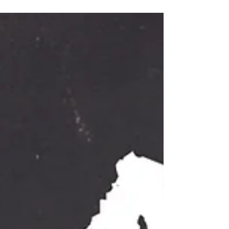
skillnad för slutresultatet. Här går vi igenom hur
en beställning brukar gå till hos oss och vad
som är bra att tänka på längs vägen. 1. Första
kontakten – idé, fil eller panik (allt funkar) De
flesta beställningar börjar med ett mejl eller ett
samtal. Ibland med ett färdigt original, ibland