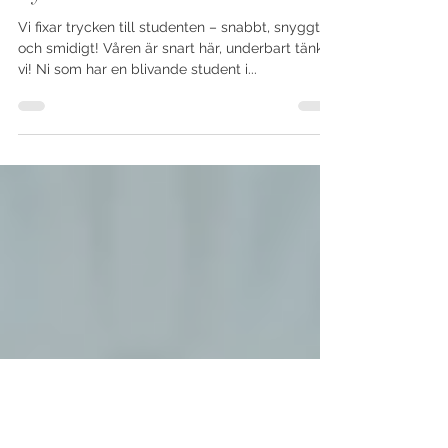
16 mars 2025
2 min läsning
Sjung om studentens... alla
trycksaker!
Vi fixar trycken till studenten – snabbt, snyggt
och smidigt! Våren är snart här, underbart tänker
vi! Ni som har en blivande student i...