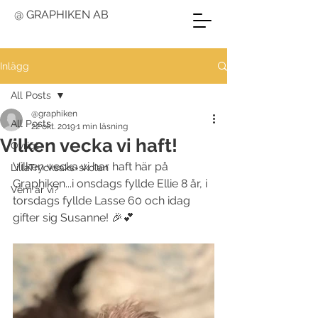
@ GRAPHIKEN AB
Inlägg
All Posts
@graphiken
All Posts
22 okt. 2019
1 min läsning
Vilken vecka vi haft!
Övrigt
Vilken vecka vi har haft här på 
LillaTrycksaks-skolan
Graphiken...i onsdags fyllde Ellie 8 år, i 
Vem är vi?
torsdags fyllde Lasse 60 och idag 
gifter sig Susanne! 🎉💕