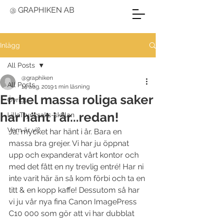
@ GRAPHIKEN AB
Inlägg
All Posts
@graphiken
All Posts
14 aug. 2019
1 min läsning
En hel massa roliga saker
Övrigt
har hänt i år...redan!
LillaTrycksaks-skolan
Vem är vi?
Ja, mycket har hänt i år. Bara en 
massa bra grejer. Vi har ju öppnat 
upp och expanderat vårt kontor och 
med det fått en ny trevlig entré! Har ni 
inte varit här än så kom förbi och ta en 
titt & en kopp kaffe! Dessutom så har 
vi ju vår nya fina Canon ImagePress 
C10 000 som gör att vi har dubblat 