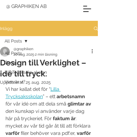
@ GRAPHIKEN AB
Inlägg
All Posts
@graphiken
All Posts
20 aug. 2025
2 min läsning
Design till Verklighet –
Övrigt
idé till tryck.
LillaTrycksaks-skolan
Vem är vi?
Uppdaterat:
25 aug. 2025
Vi har kallat det för “
Lilla 
Trycksaksskolan
” – ett 
arbetsnamn
för vår idé om att dela små 
glimtar av
den kunskap vi använder varje dag 
här på tryckeriet. För 
faktum är
: 
mycket av vår tid går åt till att förklara 
varför
 filer behöver vara pdf:er, 
varför