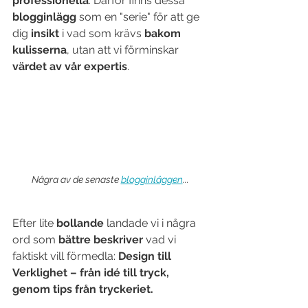
professionella
. Därför finns dessa 
blogginlägg
 som en "serie" för att ge 
dig 
insikt
 i vad som krävs 
bakom 
kulisserna
, utan att vi förminskar 
värdet av vår expertis
.
Några av de senaste 
blogginläggen
...
Efter lite 
bollande
 landade vi i några 
ord som 
bättre beskriver
 vad vi 
faktiskt vill förmedla: 
Design till 
Verklighet – från idé till tryck, 
genom tips från tryckeriet.