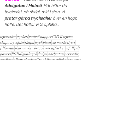
Adelgatan i Malmö
. Här hittar du 
tryckeriet, på riktigt, mitt i stan. Vi 
pratar gärna trycksaker
 över en kopp 
kaffe. Det kallar vi Graphika...
trycksaker
tryckeri
malmö
papper
CMYK
trycka
skapa tryckfiler
skapa
tryck
bleed
cut marks
flyers
filformat
skärmärken
broschyrer
affischer
utfall
pdf
posters
RGB
digitaltryck
design
adelgatan
personlig
grafiker
allatrycksaker
Graphika
verklighet
experter
skillnad
LillaTrycksaks-skolan
Visa alla
Senaste inlägg